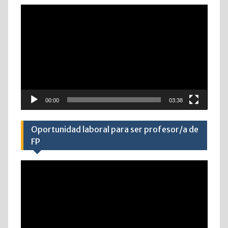
Reproductor
de
vídeo
00:00
03:38
Oportunidad laboral para ser profesor/a de
FP
Reproductor
de
vídeo