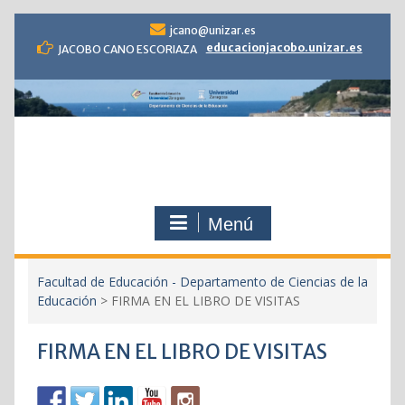
S
jcano@unizar.es
a
educacionjacobo.unizar.es
JACOBO CANO ESCORIAZA
l
t
a
r
c
o
n
t
e
Menú
n
i
d
Facultad de Educación - Departamento de Ciencias de la
o
Educación
>
FIRMA EN EL LIBRO DE VISITAS
FIRMA EN EL LIBRO DE VISITAS